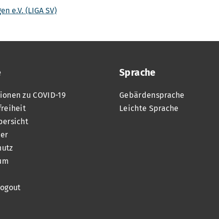
n e.V. (LIGA SV)
e
Sprache
ionen zu COVID-19
Gebärdensprache
freiheit
Leichte Sprache
bersicht
er
hutz
um
Logout