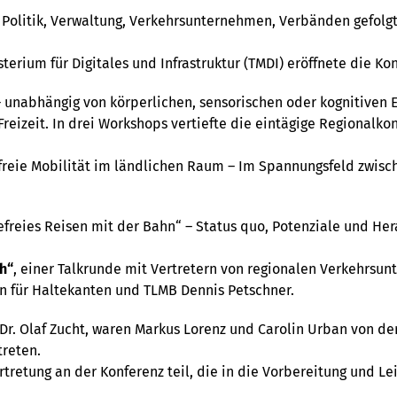
 Politik, Verwaltung, Verkehrsunternehmen, Verbänden gefolg
isterium für Digitales und Infrastruktur (TMDI) eröffnete die K
– unabhängig von körperlichen, sensorischen oder kognitiven 
 Freizeit. In drei Workshops vertiefte die eintägige Regionalk
efreie Mobilität im ländlichen Raum – Im Spannungsfeld zwis
erefreies Reisen mit der Bahn“ – Status quo, Potenziale und 
h“
, einer Talkrunde mit Vertretern von regionalen Verkehrsu
en für Haltekanten und TLMB Dennis Petschner.
. Olaf Zucht, waren Markus Lorenz und Carolin Urban von der 
treten.
retung an der Konferenz teil, die in die Vorbereitung und L