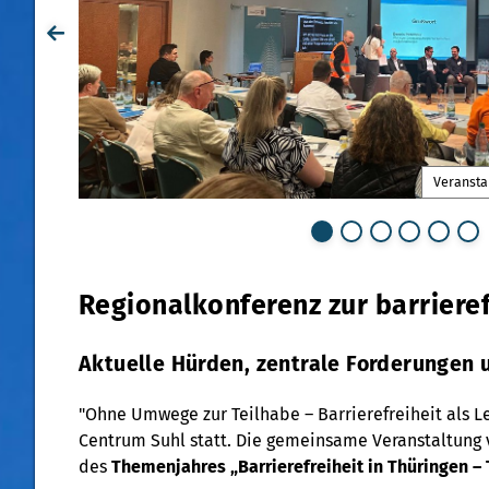
Ing. A.
hweiz)
Veransta
Erstes Element
Zweites Element
Drittes Element
Viertes Element
Fünftes Element
Sechstes
Regionalkonferenz zur barrieref
Aktuelle Hürden, zentrale Forderungen 
"Ohne Umwege zur Teilhabe – Barrierefreiheit als L
Centrum Suhl statt. Die gemeinsame Veranstaltung v
des
Themenjahres „Barrierefreiheit in Thüringen – T