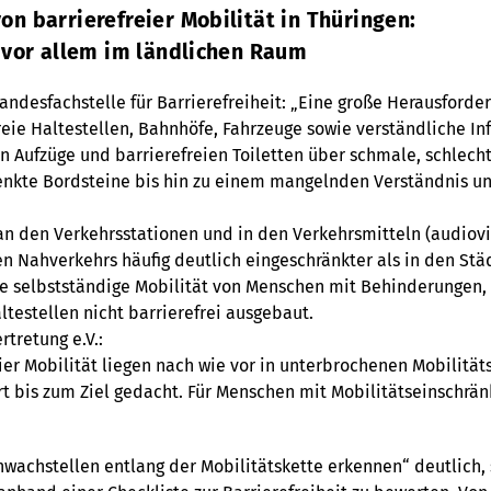
n barrierefreier Mobilität in Thüringen:
 vor allem im ländlichen Raum
Landesfachstelle für Barrierefreiheit: „Eine große Herausford
freie Haltestellen, Bahnhöfe, Fahrzeuge sowie verständliche I
gen Aufzüge und barrierefreien Toiletten über schmale, schle
nkte Bordsteine bis hin zu einem mangelnden Verständnis und
n den Verkehrsstationen und in den Verkehrsmitteln (audiovisu
n Nahverkehrs häufig deutlich eingeschränkter als in den Stä
ie selbstständige Mobilität von Menschen mit Behinderungen,
ltestellen nicht barrierefrei ausgebaut.
tretung e.V.:
r Mobilität liegen nach wie vor in unterbrochenen Mobilitätsk
t bis zum Ziel gedacht. Für Menschen mit Mobilitätseinschrän
achstellen entlang der Mobilitätskette erkennen“ deutlich, s