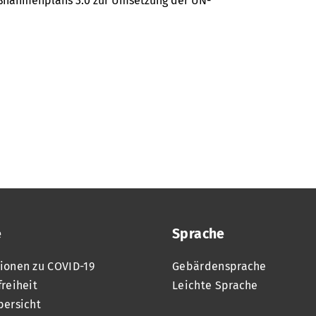
aßnahmenplans 3.0 zur Umsetzung der UN-
e
Sprache
ionen zu COVID-19
Gebärdensprache
freiheit
Leichte Sprache
bersicht