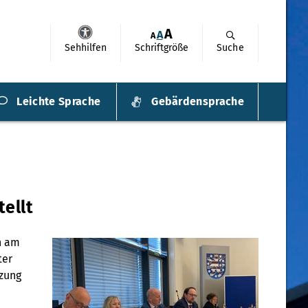
A
A
A
Sehhilfen
Schriftgröße
Suche
Leichte Sprache
Gebärdensprache
ellt
n am
ter
tzung