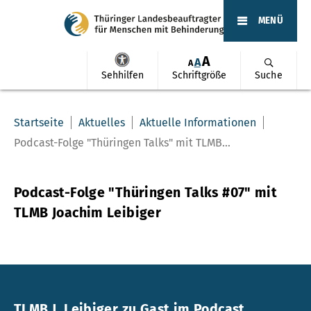
MENÜ
A
A
A
Sehhilfen
Schriftgröße
Suche
Startseite
Aktuelles
Aktuelle Informationen
Podcast-Folge "Thüringen Talks" mit TLMB...
Podcast-Folge "Thüringen Talks #07" mit
TLMB Joachim Leibiger
TLMB J. Leibiger zu Gast im Podcast