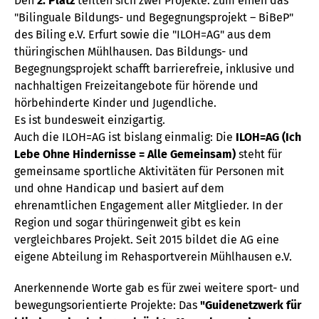
Den
2. Platz
teilten sich zwei Projekte: Zum einen das
"Bilinguale Bildungs- und Begegnungsprojekt – BiBeP"
des Biling e.V. Erfurt sowie die "ILOH=AG" aus dem
thüringischen Mühlhausen. Das Bildungs- und
Begegnungsprojekt schafft barrierefreie, inklusive und
nachhaltigen Freizeitangebote für hörende und
hörbehinderte Kinder und Jugendliche.
Es ist bundesweit einzigartig.
Auch die ILOH=AG ist bislang einmalig: Die
ILOH=AG (Ich
Lebe Ohne Hindernisse = Alle Gemeinsam)
steht für
gemeinsame sportliche Aktivitäten für Personen mit
und ohne Handicap und basiert auf dem
ehrenamtlichen Engagement aller Mitglieder. In der
Region und sogar thüringenweit gibt es kein
vergleichbares Projekt. Seit 2015 bildet die AG eine
eigene Abteilung im Rehasportverein Mühlhausen e.V.
Anerkennende Worte gab es für zwei weitere sport- und
bewegungsorientierte Projekte: Das
"Guidenetzwerk für