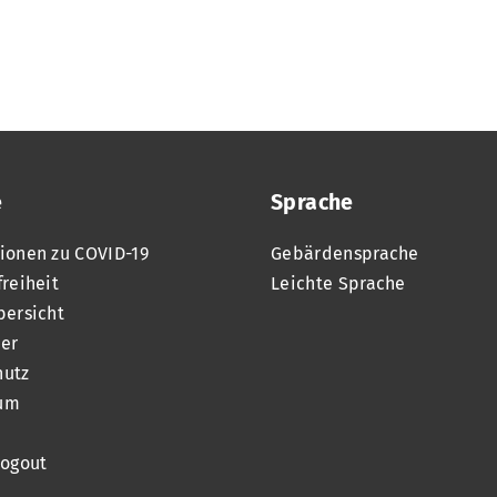
e
Sprache
ionen zu COVID-19
Gebärdensprache
freiheit
Leichte Sprache
bersicht
er
hutz
um
Logout