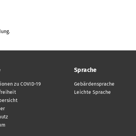
dung.
e
Sprache
ionen zu COVID-19
Gebärdensprache
freiheit
Leichte Sprache
bersicht
er
hutz
um